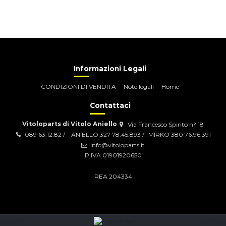
Informazioni Legali
CONDIZIONI DI VENDITA
Note legali
Home
Contattaci
Vitoloparts di Vitolo Aniello
Via Francesco Spirito n° 18
089 63.12.82 / _ ANIELLO 327 78.45.893 /_ MIRKO 380 76.96.391
info@vitoloparts.it
P.IVA 01901920650
REA 204334