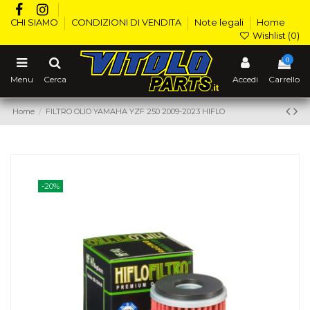
CHI SIAMO
CONDIZIONI DI VENDITA
Note legali
Home
Wishlist (
0
)
0
Menu
Cerca
Accedi
Carrello
Home
FILTRO OLIO YAMAHA YZF 250 2009-2023 HIFLO
-20%