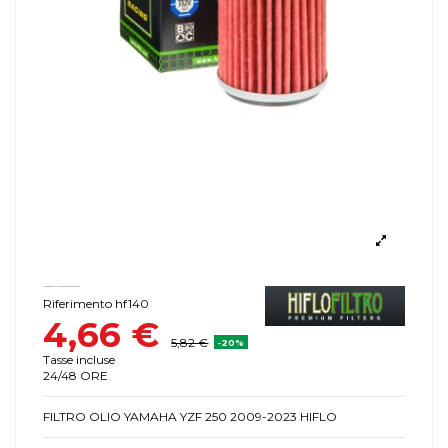
FILTRO OLIO YAMAHA YZF 250 2009-2023 HIFLO
Riferimento
hf140
4,66 €
5,82 €
-20%
Tasse incluse
24/48 ORE
FILTRO OLIO YAMAHA YZF 250 2009-2023 HIFLO