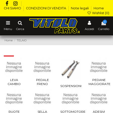
CHI SIAMO
CONDIZIONI DI VENDITA
Note legali
Home
Wishlist (
0
)
0
Menu
Cerca
Accedi
Carrello
Home
TELAIO
TELAIO
LEVA
PEDALE
PEDANE
CAMBIO
FRENO
MAGGIORATE
SOSPENSIONI
RUOTE
SELLA
SOTTOMOTORE
ADESIVI