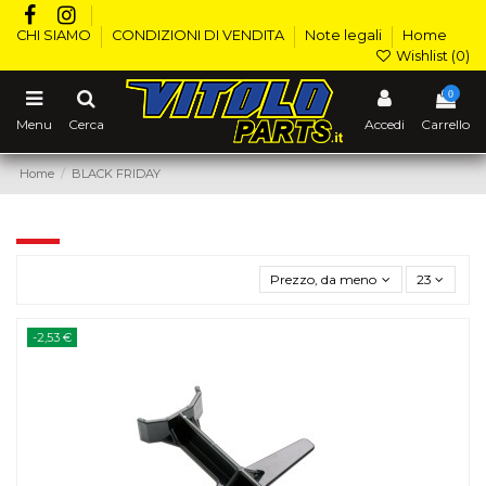
CHI SIAMO
CONDIZIONI DI VENDITA
Note legali
Home
Wishlist (
0
)
0
Menu
Cerca
Accedi
Carrello
Home
BLACK FRIDAY
BLACK FRIDAY
Prezzo, da meno caro a più caro
23
-2,53 €