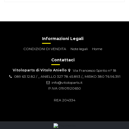
Informazioni Legali
CONDIZIONI DI VENDITA
Note legali
Home
Contattaci
Vitoloparts di Vitolo Aniello
Via Francesco Spirito n° 18
089 63.12.82 / _ ANIELLO 327 78.45.893 /_ MIRKO 380 76.96.391
info@vitoloparts.it
P.IVA 01901920650
REA 204334