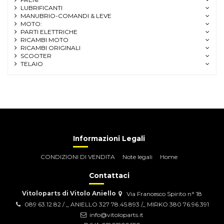
LUBRIFICANTI
MANUBRIO-COMANDI & LEVE
MOTO:
PARTI ELETTRICHE
RICAMBI MOTO
RICAMBI ORIGINALI
SCOOTER
TELAIO
Informazioni Legali
CONDIZIONI DI VENDITA
Note legali
Home
Contattaci
Vitoloparts di Vitolo Aniello
Via Francesco Spirito n° 18
089 63.12.82 / _ ANIELLO 327 78.45.893 /_ MIRKO 380 76.96.391
info@vitoloparts.it