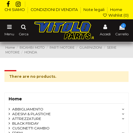
CHI SIAMO
CONDIZIONI DI VENDITA
Note legali
Home
Wishlist (
0
)
0
Menu
Cerca
Accedi
Carrello
Home
RICAMBI MOTO
PARTI MOTORE
GUARNIZIONI
SERIE
MOTORE
HONDA
HONDA
There are no products.
Home
ABBIGLIAMENTO
ADESIVI & PLASTICHE
ATTREZZATURE
BLACK FRIDAY
CUSCINETTI CAMBIO
FRENI