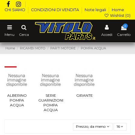
CHI SIAMO
CONDIZIONI DI VENDITA
Note legali
Home
Wishlist (
0
)
0
Menu
Cerca
Accedi
Carrello
Home
RICAMBI MOTO
PARTI MOTORE
POMPA ACQUA
POMPA ACQUA
ALBERINO
SERIE
GIRANTE
POMPA
GUARNIZIONI
ACQUA
POMPA
ACQUA
Prezzo, da meno caro a più caro
16