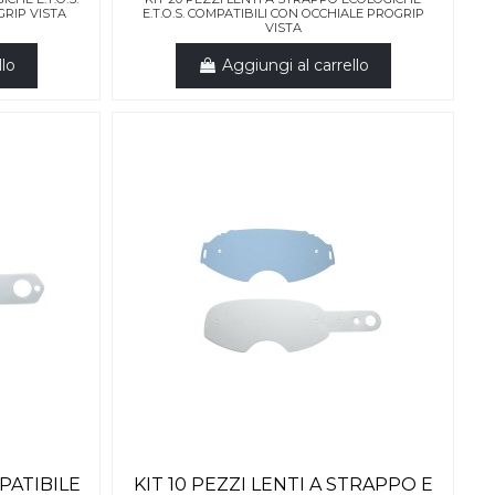
GRIP VISTA
E.T.O.S. COMPATIBILI CON OCCHIALE PROGRIP
VISTA
llo
Aggiungi al carrello
PATIBILE
KIT 10 PEZZI LENTI A STRAPPO E