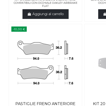
COMPATIBILI CON OCCHIALE OAKLEY AIRBRAKE
OCCH
FLAT
Aggiungi al carrello
-10,00 €
PASTIGLIE FRENO ANTERIORE
KIT 2