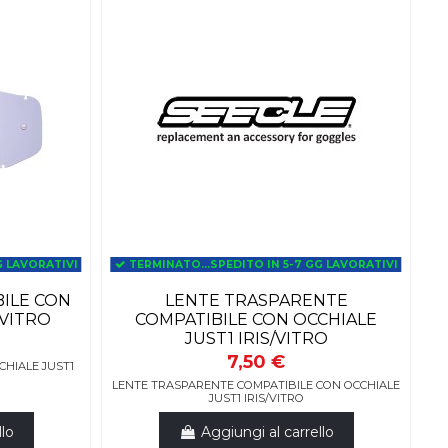
G LAVORATIVI
TERMINATO...SPEDITO IN 5-7 GG LAVORATIVI
BILE CON
LENTE TRASPARENTE
 VITRO
COMPATIBILE CON OCCHIALE
JUST1 IRIS/VITRO
7,50 €
CHIALE JUST1
LENTE TRASPARENTE COMPATIBILE CON OCCHIALE
JUST1 IRIS/VITRO
llo
Aggiungi al carrello