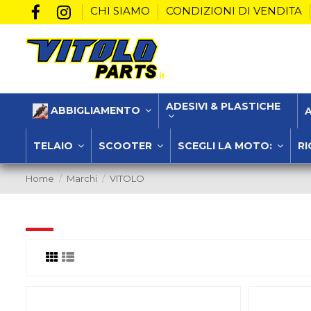
CHI SIAMO
CONDIZIONI DI VENDITA
ADESIVI & PLASTICHE
ABBIGLIAMENTO
TELAIO
SCOOTER
SCEGLI LA MOTO:
RI
Home
Marchi
VITOLO
Elenco dei prodotti per la marca VITOLO