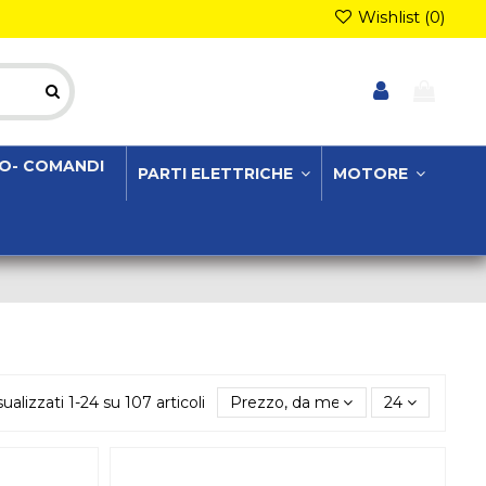
Wishlist (
0
)
O- COMANDI
PARTI ELETTRICHE
MOTORE
sualizzati 1-24 su 107 articoli
Prezzo, da meno caro a più caro
24