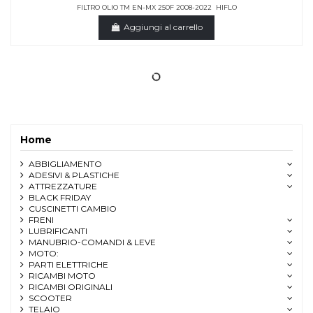
FILTRO OLIO TM EN-MX 250F 2008-2022 HIFLO
Aggiungi al carrello
Home
ABBIGLIAMENTO
ADESIVI & PLASTICHE
ATTREZZATURE
BLACK FRIDAY
CUSCINETTI CAMBIO
FRENI
LUBRIFICANTI
MANUBRIO-COMANDI & LEVE
MOTO:
PARTI ELETTRICHE
RICAMBI MOTO
RICAMBI ORIGINALI
SCOOTER
TELAIO