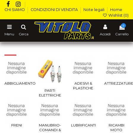
CHI SIAMO
CONDIZIONI DI VENDITA
Note legali
Home
Wishlist (
0
)
0
Menu
Cerca
Accedi
Carrello
Home
ABBIGLIAMENTO
ADESIVI &
ATTREZZATUR
PLASTICHE
PARTI
ELETTRICHE
FRENI
MANUBRIO-
LUBRIFICANTI
RICAMBI
COMANDI &
MOTO