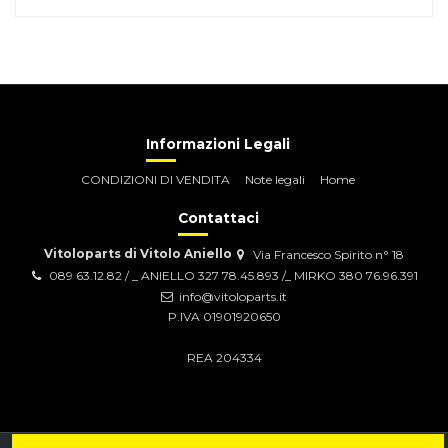
Informazioni Legali
CONDIZIONI DI VENDITA
Note legali
Home
Contattaci
Vitoloparts di Vitolo Aniello
Via Francesco Spirito n° 18
089 63.12.82 / _ ANIELLO 327 78.45.893 /_ MIRKO 380 76.96.391
info@vitoloparts.it
P.IVA 01901920650
REA 204334